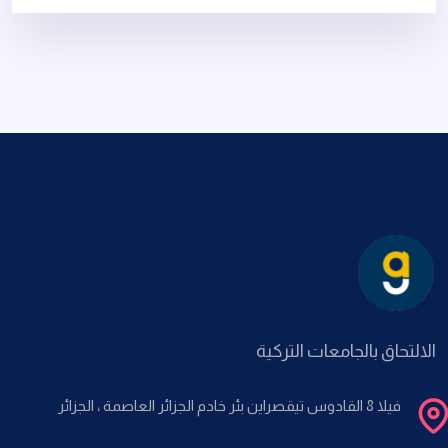
الالتحاق بالجامعات التركية
فيلا 8 القادوس تيقصراين بئر خادم الجزائر العاصمة ، الجزائر