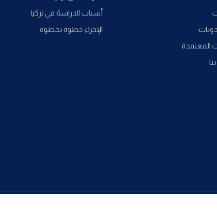
ت
أسباب الدراسة في تركيا
دونات
الإجراء خطوة بخطوة
ت المعتمدة
نا
lobal @ 2022 All Copyright Reserved. Developed By
Sadeem Info