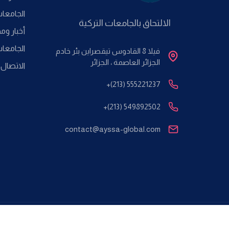
الجامعا
الالتحاق بالجامعات التركية
أخبار وم
الجامعا
فيلا 8 القادوس تيقصراين بئر خادم
الجزائر العاصمة ، الجزائر
الاتصال ب
+(213) 555221237
+(213) 549892502
contact@ayssa-global.com
rmatique