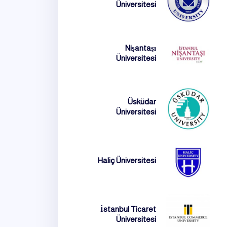
Üniversitesi
Nişantaşı
Üniversitesi
Üsküdar
Üniversitesi
Haliç Üniversitesi
İstanbul Ticaret
Üniversitesi