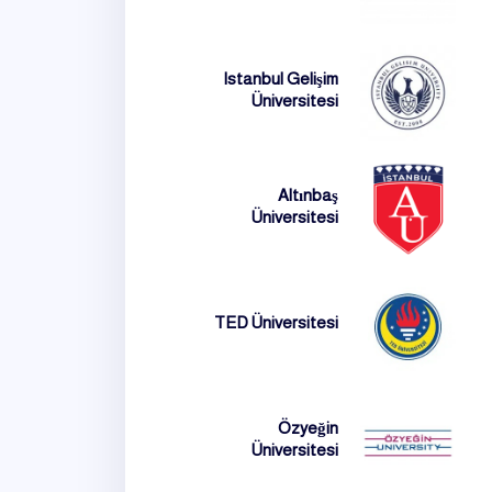
Istanbul Gelişim
Üniversitesi
Altınbaş
Üniversitesi
TED Üniversitesi
Özyeğin
Üniversitesi