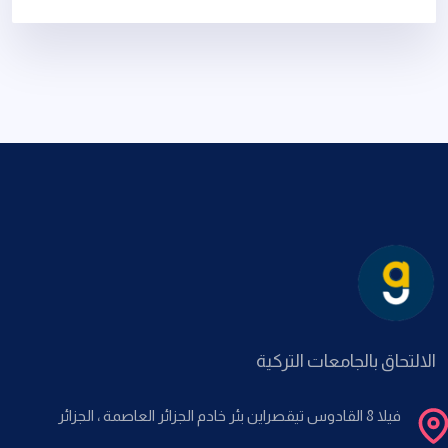
الالتحاق بالجامعات التركية
فيلا 8 القادوس تيقصراين بئر خادم الجزائر العاصمة ، الجزائر