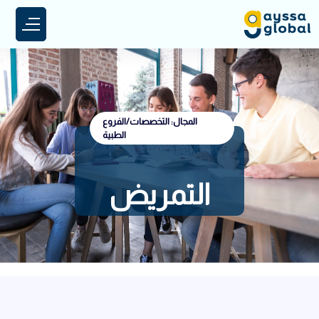
المجال: التخصصات/الفروع
الطبية
التمريض