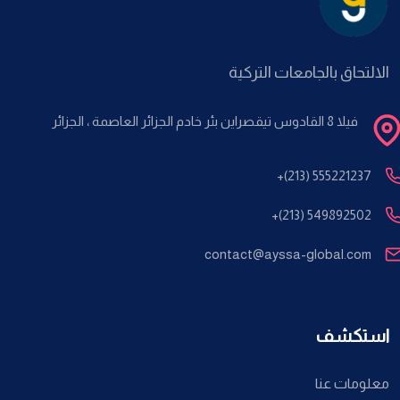
الالتحاق بالجامعات التركية
فيلا 8 القادوس تيقصراين بئر خادم الجزائر العاصمة ، الجزائر
+(213) 555221237
+(213) 549892502
contact@ayssa-global.com
استكشف
معلومات عنا