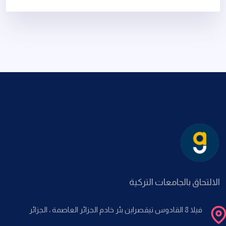
الالتحاق بالجامعات التركية
فيلا 8 القادوس تيقصراين بئر خادم الجزائر العاصمة ، الجزائر