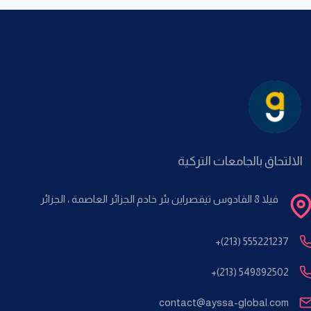
الالتحاق بالجامعات التركية
فيلا 8 القادوس تيقصراين بئر خادم الجزائر العاصمة ، الجزائر
+(213) 555221237
+(213) 549892502
contact@ayssa-global.com