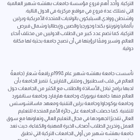
التركية. وأحد أهم فروع مؤسسة جامعات بهتشه شهير العالمية
التي تمتلك عدة فروع في مواقع مركزية في الدول التالية:
واشنطن ووادي السيليكون بالولايات المتحدة الأمريكية وبرلين
بألمانيا وتورنتو بكندا وجورجيا والصين وإيطاليا وشمال قبرص
التركية، كما تضم عدد كبير من الطلاب الدوليين من مختلف أنحاء
العالم، وتسير وفقًا لرؤيتها في أن تصبح جامعة بحثية لها مكانة
دولية.
تأسست جامعة بهتشه شهير عام 1998م رافعةً شعار (جامعةُ
العالم في قلب اسطنبول وملتقى القارتين). تتميز الجامعة بأن
لديها برامج تبادل الأساتذة والطلاب مع الكثير من الجامعات حول
العالم منها: جامعة نيويورك وجامعة هارفارد وجامعة ستانفورد
وجامعة يوكوجاوا وجامعة برلين التقنية ومعهد ماساتشوستس
للتقنية. كما حصلت الجامعة على جائزة الأمم المتحدة للتعليم
العالي تقديرًا لجهودها في مجال التعليم العالي وتعاونها مع سوق
العمل وتخريج الطلاب أصحاب الخبرة المهنية والكفاءة، حيث تعد
جامعة بهتشه شهير من أولى الجامعات التركية التي تطبق