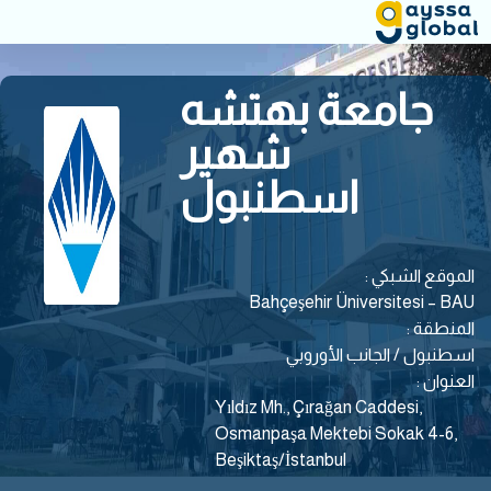
جامعة بهتشه
شهير
اسطنبول
الموقع الشبكي :
Bahçeşehir Üniversitesi – BAU
المنطقة :
اسطنبول / الجانب الأوروبي
العنوان :
Yıldız Mh., Çırağan Caddesi,
Osmanpaşa Mektebi Sokak 4-6,
Beşiktaş/İstanbul