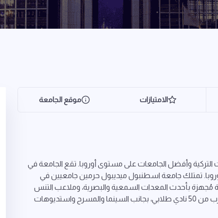
الامتيازات
موقع الجامعة
لتركية وأفضل الجامعات على مستوى أوروبا. تقع الجامعة في
وروبا. تمتلك جامعة اسطنبول ميديبول حرمين جامعيين في
ُجهزة بأحدث المعدات السمعية والبصرية، وملاعب التنس
وكرة السلة والساحات الترفيهية لتجمعات الطلاب وما يقرب من 50 نادي طلابي، بجانب السينما والمسرح واستديوهات