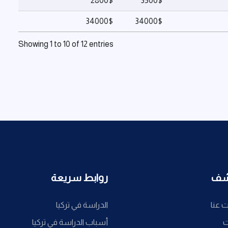
2800$
3500$
34000$
34000$
Showing 1 to 10 of 12 entries
شف
روابط سريعة
 عنا
الدراسة في تركيا
ت
أسباب الدراسة في تركيا