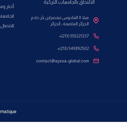
الالتحاق بالجامعات التركية
أخبار وم
الجامعا
فيلا 8 القادوس تيقصراين بئر خادم
الجزائر العاصمة ، الجزائر
الاتصال ب
+(213) 555221237
+(213) 549892502
contact@ayssa-global.com
rmatique